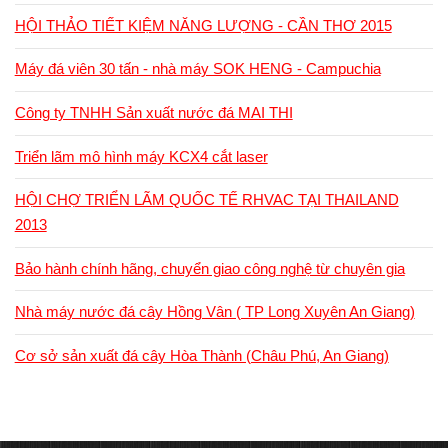
HỘI THẢO TIẾT KIỆM NĂNG LƯỢNG - CẦN THƠ 2015
Máy đá viên 30 tấn - nhà máy SOK HENG - Campuchia
Công ty TNHH Sản xuất nước đá MAI THI
Triển lãm mô hình máy KCX4 cắt laser
HỘI CHỢ TRIỂN LÃM QUỐC TẾ RHVAC TẠI THAILAND
2013
Bảo hành chính hãng, chuyển giao công nghệ từ chuyên gia
Nhà máy nước đá cây Hồng Vân ( TP Long Xuyên An Giang)
Cơ sở sản xuất đá cây Hòa Thành (Châu Phú, An Giang)